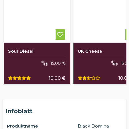
Sour Diesel
UK Cheese
15.00 %
15.0
10.00 €
10.0
Infoblatt
Produktname
Black Domina