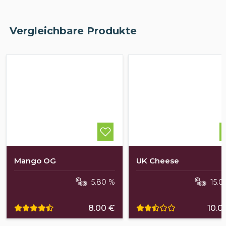
Vergleichbare Produkte
Mango OG
UK Cheese
5.80 %
15.0
8.00 €
10.0