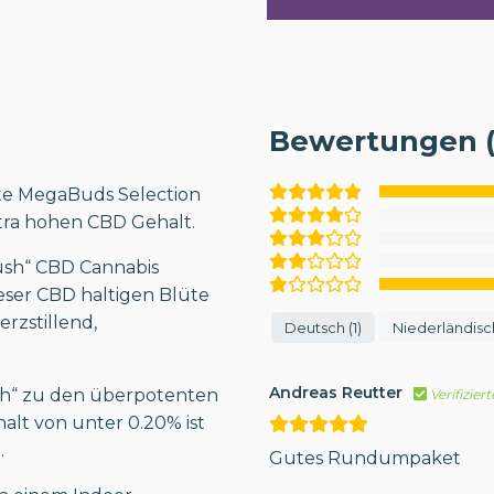
Bewertungen (
te MegaBuds Selection
tra hohen CBD Gehalt.
ush“ CBD Cannabis
eser CBD haltigen Blüte
rzstillend,
Deutsch (1)
Niederländisch
Andreas Reutter
sh“ zu den überpotenten
Verifizier
alt von unter 0.20% ist
.
Gutes Rundumpaket