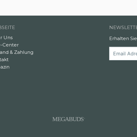
SEITE
NEWSLETT
r Uns
Erhalten Si
e-Center
sand & Zahlung
takt
azin
MEGABUDS
®