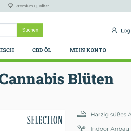
Premium Qualität
Log
Log
H
ISCH
CBD ÖL
MEIN KONTO
H
ISCH
CBD ÖL
MEIN KONTO
Cannabis
Blüten
Harzig süßes
SELECTION
Indoor Anbau 