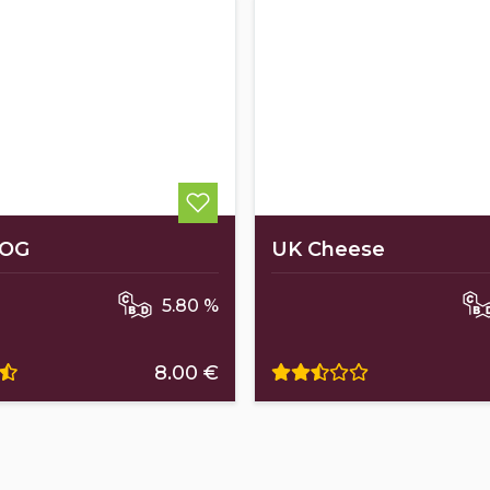
 OG
UK Cheese
5.80 %
8.00 €