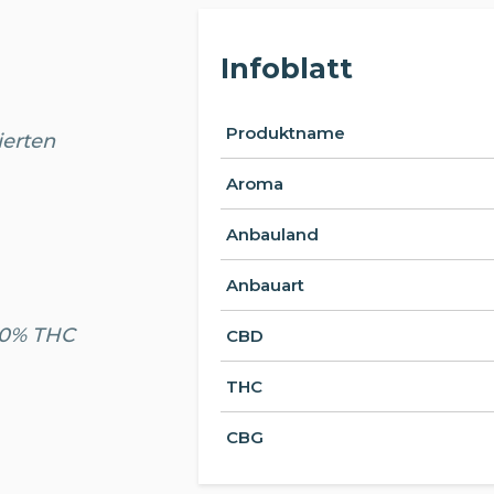
Infoblatt
Produktname
ierten
Aroma
Anbauland
Anbauart
.20% THC
CBD
THC
CBG