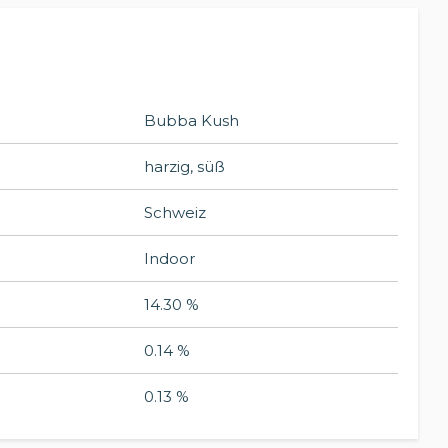
Bubba Kush
harzig, süß
Schweiz
Indoor
14.30 %
0.14 %
0.13 %