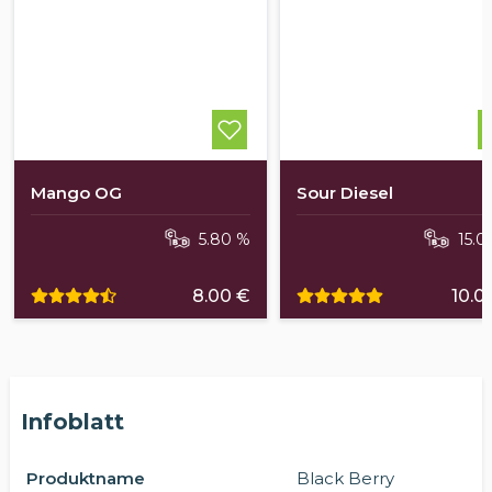
Mango OG
Sour Diesel
5.80 %
15.0
8.00 €
10.0
Infoblatt
Produktname
Black Berry